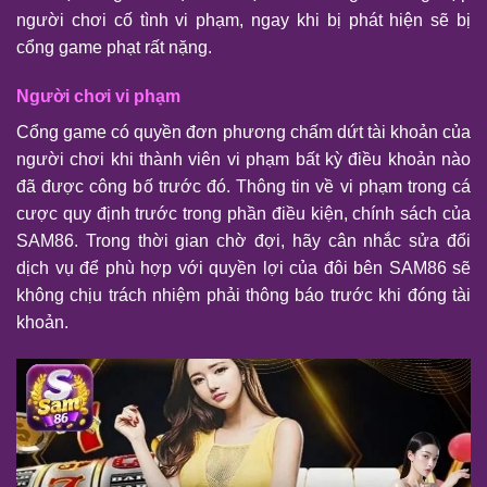
người chơi cố tình vi phạm, ngay khi bị phát hiện sẽ bị
cổng game phạt rất nặng.
Người chơi vi phạm
Cổng game có quyền đơn phương chấm dứt tài khoản của
người chơi khi thành viên vi phạm bất kỳ điều khoản nào
đã được công bố trước đó. Thông tin về vi phạm trong cá
cược quy định trước trong phần điều kiện, chính sách của
SAM86. Trong thời gian chờ đợi, hãy cân nhắc sửa đổi
dịch vụ để phù hợp với quyền lợi của đôi bên SAM86 sẽ
không chịu trách nhiệm phải thông báo trước khi đóng tài
khoản.