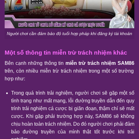
Người chơi cần đảm bảo độ tuổi hợp pháp khi đăng ký tài khoản
Một số thông tin miễn trừ trách nhiệm khác
Bên cạnh những thông tin
miễn trừ trách nhiệm SAM86
trên, còn nhiều miễn trừ trách nhiệm trong một số trường
hợp như:
Trong quá trình trải nghiệm, người chơi sẽ gặp một số
tình trạng như mất mạng, lỗi đường truyền dẫn đến quy
trình trải nghiệm cá cược bị giãn đoạn, thậm chí sẽ mất
cược. Khi gặp phải trường hợp này, SAM86 sẽ không
chịu hoàn toàn trách nhiệm. Do đó người chơi phải đảm
bảo đường truyền của mình thật tốt trước khi trải