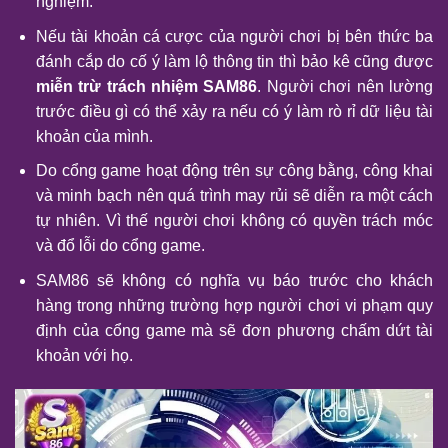
nghiệm.
Nếu tài khoản cá cược của người chơi bị bên thức ba
đánh cắp do cố ý làm lộ thông tin thì bảo kê cũng được
miễn trừ trách nhiệm SAM86
. Người chơi nên lường
trước điều gì có thể xảy ra nếu có ý làm rò rỉ dữ liệu tài
khoản của mình.
Do cổng game hoạt động trên sự công bằng, công khai
và minh bạch nên quá trình may rủi sẽ diễn ra một cách
tự nhiên. Vì thế người chơi không có quyền trách móc
và đổ lỗi do cổng game.
SAM86 sẽ không có nghĩa vụ báo trước cho khách
hàng trong những trường hợp người chơi vi phạm quy
định của cổng game mà sẽ đơn phương chấm dứt tài
khoản với họ.