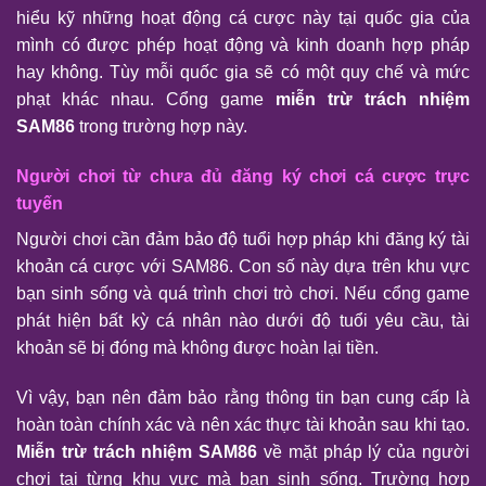
hiểu kỹ những hoạt động cá cược này tại quốc gia của
mình có được phép hoạt động và kinh doanh hợp pháp
hay không. Tùy mỗi quốc gia sẽ có một quy chế và mức
phạt khác nhau. Cổng game
miễn trừ trách nhiệm
SAM86
trong trường hợp này.
Người chơi từ chưa đủ đăng ký chơi cá cược trực
tuyến
Người chơi cần đảm bảo độ tuổi hợp pháp khi đăng ký tài
khoản cá cược với SAM86. Con số này dựa trên khu vực
bạn sinh sống và quá trình chơi trò chơi. Nếu cổng game
phát hiện bất kỳ cá nhân nào dưới độ tuổi yêu cầu, tài
khoản sẽ bị đóng mà không được hoàn lại tiền.
Vì vậy, bạn nên đảm bảo rằng thông tin bạn cung cấp là
hoàn toàn chính xác và nên xác thực tài khoản sau khi tạo.
Miễn trừ trách nhiệm SAM86
về mặt pháp lý của người
chơi tại từng khu vực mà bạn sinh sống. Trường hợp