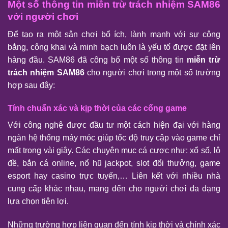
Một số thông tin miễn trừ trách nhiệm SAM86
với người chơi
Để tạo ra một sân chơi bổ ích, lành mạnh với sự công
bằng, công khai và minh bạch luôn là yếu tố được đặt lên
hàng đầu. SAM86 đã công bố một số thông tin
miễn trừ
trách nhiệm SAM86
cho người chơi trong một số trường
hợp sau đây:
Tính chuẩn xác và kịp thời của các cổng game
Với công nghệ được đầu tư một cách hiện đại với hàng
ngàn hệ thống máy móc giúp tốc độ truy cập vào game chỉ
mất trong vài giây. Các chuyên mục cá cược như: xổ số, lô
đề, bắn cá online, nổ hũ jackpot, slot đổi thưởng, game
esport hay casino trực tuyến,… Liên kết với nhiều nhà
cung cấp khác nhau, mang đến cho người chơi đa dạng
lựa chọn tiện lợi.
Những trường hợp liên quan đến tính kịp thời và chính xác