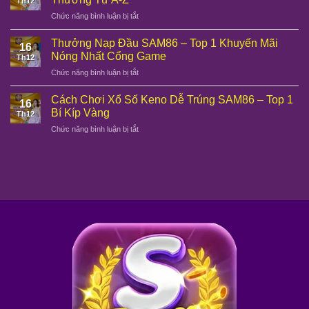
Th12
50k
–
Chức năng bình luận bị tắt
ở
Sam86
5
Khuyến
–
Cách
Mãi
Thưởng Nạp Đầu SAM86 – Top 1 Khuyến Mãi
Các
Bao
16
Hoàn
Bước
Nóng Nhất Cổng Game
Trúng
Th12
Trả
Nhận
Đậm
Chức năng bình luận bị tắt
ở
Sam86
Thưởng
Thưởng
–
Chi
Nạp
Cách Chơi Xổ Số Keno Dễ Trúng SAM86 – Top 1
Lộ
Tiết
16
Đầu
Trình
Bí Kíp Vàng
Th12
SAM86
Nhận
Chức năng bình luận bị tắt
ở
–
Thưởng
Cách
Top
Từ
Chơi
1
A-
Xổ
Khuyến
Z
Số
Mãi
Keno
Nóng
Dễ
Nhất
Trúng
Cổng
SAM86
Game
–
Top
1
Bí
Kíp
Vàng