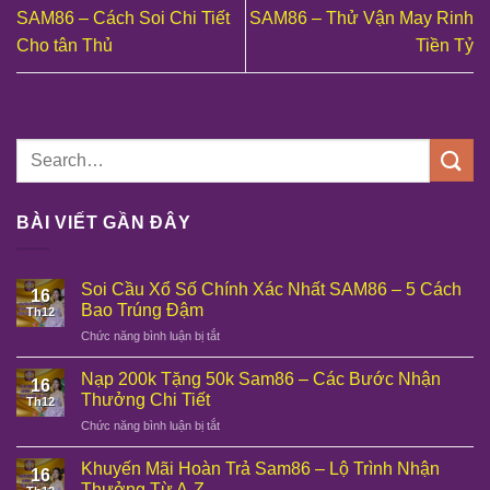
SAM86 – Cách Soi Chi Tiết
SAM86 – Thử Vận May Rinh
Cho tân Thủ
Tiền Tỷ
BÀI VIẾT GẦN ĐÂY
Soi Cầu Xổ Số Chính Xác Nhất SAM86 – 5 Cách
16
Bao Trúng Đậm
Th12
Chức năng bình luận bị tắt
ở
Soi
Cầu
Nạp 200k Tặng 50k Sam86 – Các Bước Nhận
16
Xổ
Thưởng Chi Tiết
Th12
Số
Chức năng bình luận bị tắt
ở
Chính
Nạp
Xác
200k
Khuyến Mãi Hoàn Trả Sam86 – Lộ Trình Nhận
Nhất
16
Tặng
SAM86
Thưởng Từ A-Z