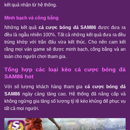
kết quả nhận từ hệ thống.
Minh bạch và công bằng
Những kết quả
cá cược bóng đá SAM86
được đưa ra
đều là ngẫu nhiên 100%. Tất cả những kết quả đưa ra đều
trùng khớp với trận đấu vừa kết thúc. Cho nên cam kết
rằng mọi ván game sẽ được minh bạch, công bằng và an
toàn cho người chơi tham gia.
Tổng hợp các loại kèo cá cược bóng đá
SAM86 hot
Với số lượng khách hàng tham gia
cá cược bóng đá
SAM86
ngày càng tăng cao. Hệ thống đã nâng cấp và
không ngừng gia tăng số lượng tỷ lệ kèo khủng để phục vụ
tất cả mọi người.