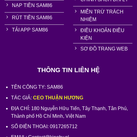
NẠP TIỀN SAM86
MIỄN TRỪ TRÁCH
RÚT TIỀN SAM86
NHIỆM
TẢI APP SAM86
ĐIỀU KHOẢN ĐIỀU
KIỆN
SƠ ĐỒ TRANG WEB
THÔNG TIN LIÊN HỆ
TÊN CÔNG TY: SAM86
TÁC GIẢ:
CEO THUẬN HƯƠNG
ĐỊA CHỈ: 180 Nguyễn Hữu Tiến, Tây Thạnh, Tân Phú,
Thành phố Hồ Chí Minh, Việt Nam
SỐ ĐIỆN THOẠI: 0917265712