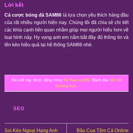
Lời kết
Cá cược bóng đá SAM86
là lựa chọn yêu thích hàng đầu
của rất nhiều người hiện nay. Chúng tôi đã chia sẻ chi tiết
các khía cạnh liên quan nhằm giúp mọi người hiểu hơn về
loại hình này. Hy vọng anh em nắm bắt đầy đủ thông tin và
lên kèo hiệu quả tại hệ thống SAM86 nhé.
Bài viết này được đăng trong
thể thao sam86
. Đánh dấu
liên kết
thường trực
.
SEO
Soi Kèo Ngoại Hạng Anh
Bầu Cua Tôm Cá Online