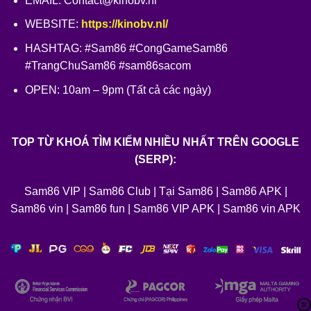
EMAIL:
Contact@kinobv.nl
WEBSITE:
https://kinobv.nl/
HASHTAG: #Sam86 #CongGameSam86
#TrangChuSam86 #sam86sacom
OPEN: 10am – 9pm (Tất cả các ngày)
TOP TỪ KHOÁ TÌM KIẾM NHIỀU NHẤT TRÊN GOOGLE
(SERP):
Sam86 VIP |
Sam86 Club | Tại Sam86 | Sam86 APK |
Sam86 vin | Sam86 fun | Sam86 VIP APK | Sam86 vin APK