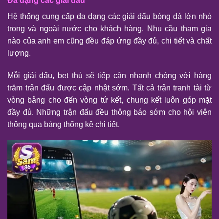
Đa dạng các giải đấu
Hệ thống cung cấp đa dạng các giải đấu bóng đá lớn nhỏ
trong và ngoài nước cho khách hàng. Nhu cầu tham gia
nào của anh em cũng đều đáp ứng đầy đủ, chi tiết và chất
lượng.
Mỗi giải đấu, bet thủ sẽ tiếp cận nhanh chóng với hàng
trăm trận đấu được cập nhật sớm. Tất cả trận tranh tài từ
vòng bảng cho đến vòng tứ kết, chung kết luôn góp mặt
đầy đủ. Những trận đấu đều thông báo sớm cho hội viên
thông qua bảng thống kê chi tiết.