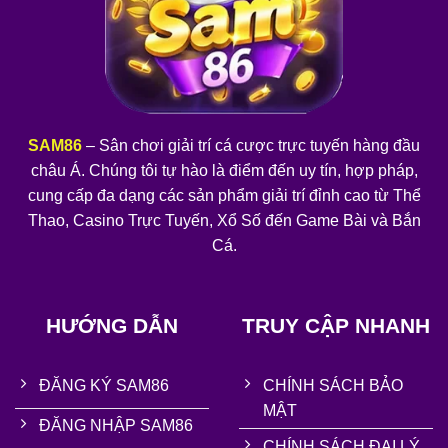
SAM86
– Sân chơi giải trí cá cược trực tuyến hàng đầu
châu Á. Chúng tôi tự hào là điểm đến uy tín, hợp pháp,
cung cấp đa dạng các sản phẩm giải trí đỉnh cao từ Thể
Thao, Casino Trực Tuyến, Xổ Số đến Game Bài và Bắn
Cá.
HƯỚNG DẪN
TRUY CẬP NHANH
ĐĂNG KÝ SAM86
CHÍNH SÁCH BẢO
MẬT
ĐĂNG NHẬP SAM86
CHÍNH SÁCH ĐẠI LÝ