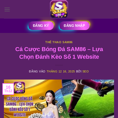
Bỏ
qua
nội
dung
ĐĂNG KÝ
ĐĂNG NHẬP
THỂ THAO SAM86
Cá Cược Bóng Đá SAM86 – Lựa
Chọn Đánh Kèo Số 1 Website
ĐĂNG VÀO
THÁNG 12 16, 2025
BỞI
SEO
16
Th12