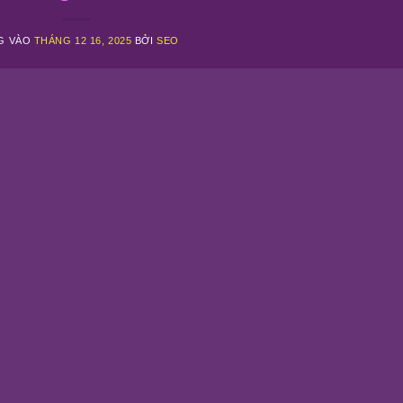
G VÀO
THÁNG 12 16, 2025
BỞI
SEO