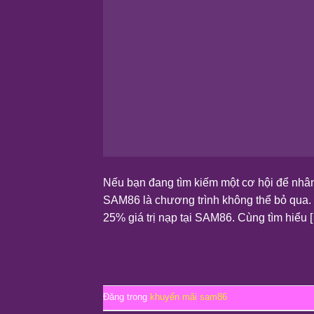
Nếu bạn đang tìm kiếm một cơ hội để nhân 
SAM86 là chương trình không thể bỏ qua.
25% giá trị nạp tại SAM86. Cùng tìm hiểu 
Đăng trong
khuyến mãi sam86