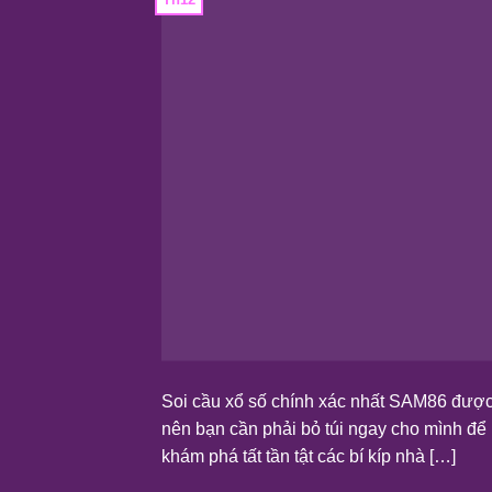
Soi cầu xổ số chính xác nhất SAM86 được ví
nên bạn cần phải bỏ túi ngay cho mình đ
khám phá tất tần tật các bí kíp nhà […]