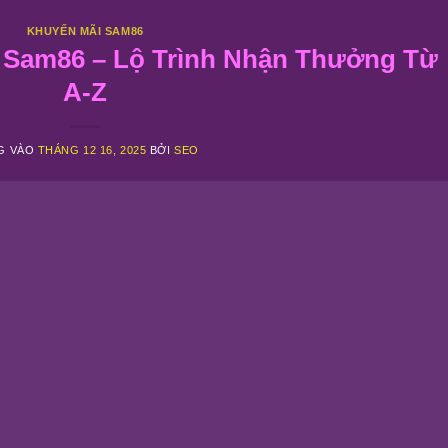
KHUYẾN MÃI SAM86
 Sam86 – Lộ Trình Nhận Thưởng Từ
A-Z
G VÀO
THÁNG 12 16, 2025
BỞI
SEO