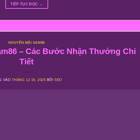
TIẾP TỤC ĐỌC
→
KHUYẾN MÃI SAM86
Sam86 – Các Bước Nhận Thưởng Chi
Tiết
G VÀO
THÁNG 12 16, 2025
BỞI
SEO