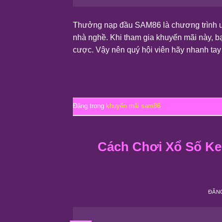
Thưởng nạp đầu SAM86 là chương trình ưu
nhà nghề. Khi tham gia khuyến mãi này, bạ
cược. Vậy nên quý hội viên hãy nhanh tay
Đăng trong
khuyến mãi sam86
Cách Chơi Xổ Số Ke
ĐĂN