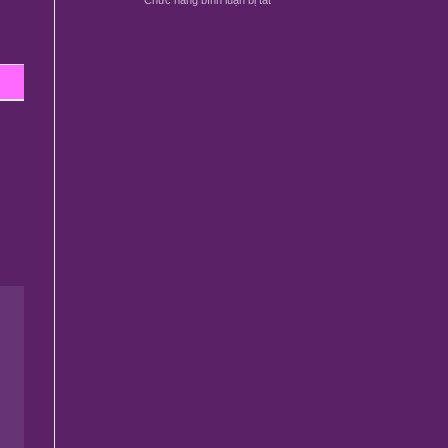
Khuyến
Cách
Mãi
Chơi
Nóng
Xổ
Nhất
Số
Cổng
Keno
Game
Dễ
Trúng
SAM86
–
Top
1
Bí
Kíp
Vàng