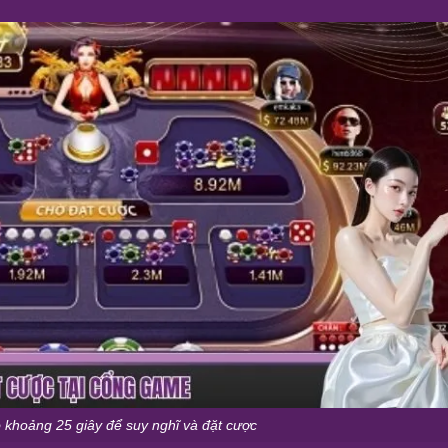
 khoảng 25 giây để suy nghĩ và đặt cược