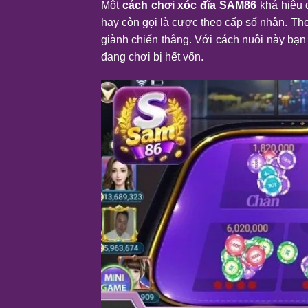
Một
cách chơi xóc đĩa SAM86
khá hiệu 
hay còn gọi là cược theo cấp số nhân. The
giành chiến thắng. Với cách nuôi này bạn
đang chơi bị hết vốn.