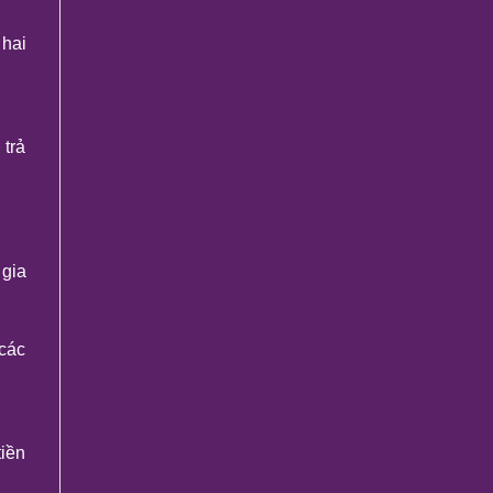
 hai
 trả
 gia
 các
iền