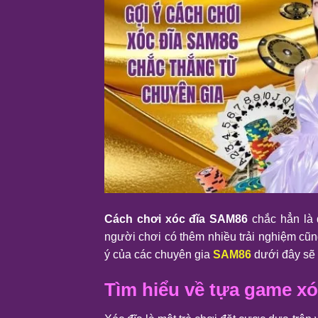
Cách chơi xóc đĩa SAM86
chắc hẳn là 
người chơi có thêm nhiều trải nghiệm c
ý của các chuyên gia
SAM86
dưới đây sẽ 
Tìm hiểu về tựa game xó