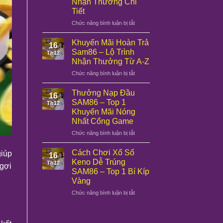
Nhận Thưởng Chi
Chính
Tiết
Xác
Nhất
Chức năng bình luận bị tắt
ở
SAM86
Nạp
–
200k
Khuyến Mãi Hoàn Trả
16
5
Tặng
Sam86 – Lộ Trình
Th12
Cách
50k
Nhận Thưởng Từ A-Z
Bao
Sam86
Chức năng bình luận bị tắt
Trúng
ở
–
Đậm
Khuyến
Các
Mãi
Bước
Thưởng Nạp Đầu
16
Hoàn
Nhận
SAM86 – Top 1
Th12
Trả
Thưởng
Khuyến Mãi Nóng
Sam86
Chi
Nhất Cổng Game
–
Tiết
Lộ
Chức năng bình luận bị tắt
ở
Trình
Thưởng
Nhận
Nạp
Cách Chơi Xổ Số
giúp
16
Thưởng
Đầu
Keno Dễ Trúng
Th12
 gợi
Từ
SAM86
SAM86 – Top 1 Bí Kíp
A-
–
Vàng
Z
Top
1
Chức năng bình luận bị tắt
ở
Khuyến
Cách
Mãi
Chơi
Nóng
Xổ