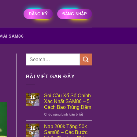
ĐĂNG KÝ
ĐĂNG NHẬP
MÃI SAM86
BÀI VIẾT GẦN ĐÂY
Soi Cầu Xổ Số Chính
16
Xác Nhất SAM86 – 5
Th12
Cách Bao Trúng Đậm
Chức năng bình luận bị tắt
ở
Soi
Cầu
Nạp 200k Tặng 50k
16
Xổ
Sam86 – Các Bước
Th12
Số