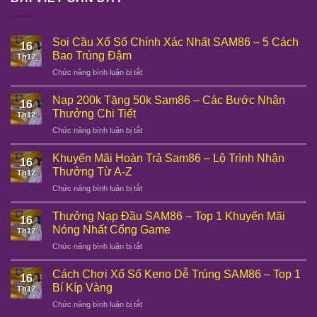
Soi Cầu Xổ Số Chính Xác Nhất SAM86 – 5 Cách
16
Bao Trúng Đậm
Th12
Chức năng bình luận bị tắt
ở
Soi
Cầu
Nạp 200k Tặng 50k Sam86 – Các Bước Nhận
16
Xổ
Thưởng Chi Tiết
Th12
Số
Chức năng bình luận bị tắt
ở
Chính
Nạp
Xác
200k
Khuyến Mãi Hoàn Trả Sam86 – Lộ Trình Nhận
Nhất
16
Tặng
SAM86
Thưởng Từ A-Z
Th12
50k
–
Chức năng bình luận bị tắt
ở
Sam86
5
Khuyến
–
Cách
Mãi
Thưởng Nạp Đầu SAM86 – Top 1 Khuyến Mãi
Các
Bao
16
Hoàn
Bước
Nóng Nhất Cổng Game
Trúng
Th12
Trả
Nhận
Đậm
Chức năng bình luận bị tắt
ở
Sam86
Thưởng
Thưởng
–
Chi
Nạp
Cách Chơi Xổ Số Keno Dễ Trúng SAM86 – Top 1
Lộ
Tiết
16
Đầu
Trình
Bí Kíp Vàng
Th12
SAM86
Nhận
Chức năng bình luận bị tắt
ở
–
Thưởng
Cách