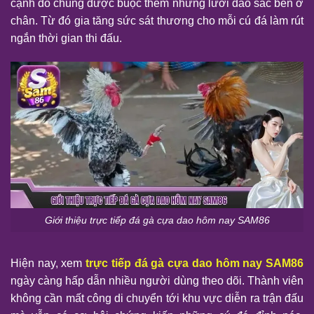
cạnh đó chúng được buộc thêm những lưỡi dao sắc bén ở
chân. Từ đó gia tăng sức sát thương cho mỗi cú đá làm rút
ngắn thời gian thi đấu.
Giới thiệu trực tiếp đá gà cựa dao hôm nay SAM86
Hiện nay, xem
trực tiếp đá gà cựa dao hôm nay SAM86
ngày càng hấp dẫn nhiều người dùng theo dõi. Thành viên
không cần mất công di chuyển tới khu vực diễn ra trận đấu