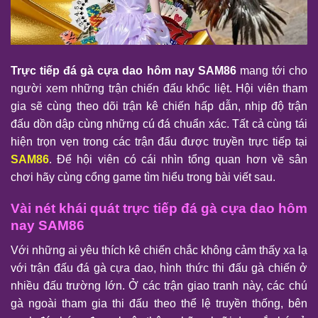
Trực tiếp đá gà cựa dao hôm nay SAM86
mang tới cho
người xem những trận chiến đấu khốc liệt. Hội viên tham
gia sẽ cùng theo dõi trận kê chiến hấp dẫn, nhịp độ trận
đấu dồn dập cùng những cú đá chuẩn xác. Tất cả cùng tái
hiện trọn vẹn trong các trận đấu được truyền trực tiếp tại
SAM86
. Để hội viên có cái nhìn tổng quan hơn về sân
chơi hãy cùng cổng game tìm hiểu trong bài viết sau.
Vài nét khái quát trực tiếp đá gà cựa dao hôm
nay SAM86
Với những ai yêu thích kê chiến chắc không cảm thấy xa lạ
với trận đấu đá gà cựa dao, hình thức thi đấu gà chiến ở
nhiều đấu trường lớn. Ở các trận giao tranh này, các chú
gà ngoài tham gia thi đấu theo thể lệ truyền thống, bên