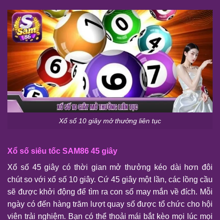
Xổ số 10 giây mở thưởng liên tục
Xổ số siêu tốc SAM86 45 giây
Xổ số 45 giây có thời gian mở thưởng kéo dài hơn đôi
chút so với xổ số 10 giây. Cứ 45 giây một lần, các lồng cầu
sẽ được khởi động để tìm ra con số may mắn về đích. Mỗi
ngày có đến hàng trăm lượt quay số được tổ chức cho hội
viên trải nghiệm. Bạn có thể thoải mái bắt kèo mọi lúc mọi