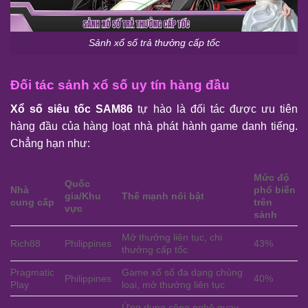
Sảnh xổ số trả thưởng cấp tốc
Đối tác sảnh xổ số uy tín hàng đầu
Xổ số siêu tốc SAM86
tự hào là đối tác được ưu tiên
hàng đầu của hàng loạt nhà phát hành game danh tiếng.
Chẳng hạn như:
Mức độ
Quốc
Nhà
phổ biến
gia/Khu
Thế mạnh nổi bật
cung cấp
trên
vực
sảnh
Mở thưởng liên tục, chi
Rich88
Philippines
43%
thưởng cấp tốc
Pragmatic
Game xổ số đa dạng chủng
Philippines
40%
Play
loại, mở thưởng liên tục
Ứng dụng công nghệ quay