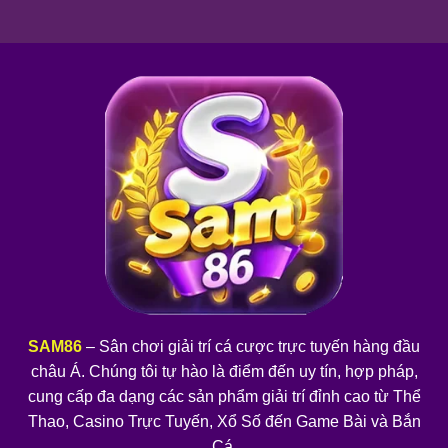
Số
Mãi
Keno
Nóng
Dễ
Nhất
Trúng
Cổng
SAM86
Game
–
Top
1
Bí
Kíp
Vàng
SAM86
– Sân chơi giải trí cá cược trực tuyến hàng đầu
châu Á. Chúng tôi tự hào là điểm đến uy tín, hợp pháp,
cung cấp đa dạng các sản phẩm giải trí đỉnh cao từ Thể
Thao, Casino Trực Tuyến, Xổ Số đến Game Bài và Bắn
Cá.