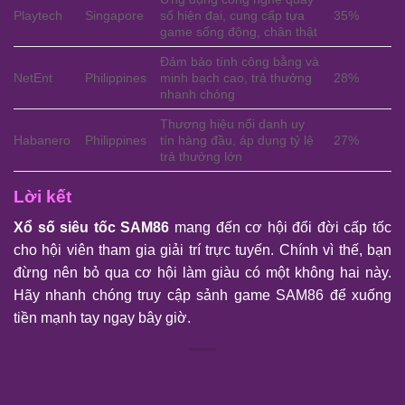
Playtech
Singapore
số hiện đại, cung cấp tựa
35%
game sống động, chân thật
Đảm bảo tính công bằng và
NetEnt
Philippines
minh bạch cao, trả thưởng
28%
nhanh chóng
Thương hiệu nổi danh uy
Habanero
Philippines
tín hàng đầu, áp dụng tỷ lệ
27%
trả thưởng lớn
Lời kết
Xổ số siêu tốc SAM86
mang đến cơ hội đổi đời cấp tốc
cho hội viên tham gia giải trí trực tuyến. Chính vì thế, bạn
đừng nên bỏ qua cơ hội làm giàu có một không hai này.
Hãy nhanh chóng truy cập sảnh game SAM86 để xuống
tiền mạnh tay ngay bây giờ.