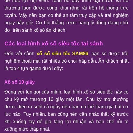
để trục lợi hội viên. Toàn bộ quy trình đặt cược và trả
thưởng luôn được công khai rộng rãi trên hệ thống trực
tuyến. Vậy nên bạn có thể an tâm truy cập và trải nghiệm
ngay bây giờ. Cơ hội thắng cược hàng tỷ đồng đang chờ
đợi trên sảnh xổ số ăn khách.
Các loại hình xổ số siêu tốc tại sảnh
Đến với sảnh
xổ số siêu tốc SAM86
, bạn sẽ được trải
nghiệm thoải mái rất nhiều trò chơi hấp dẫn. Ăn khách nhất
là top 4 tựa game dưới đây:
Xổ số 10 giây
Đúng với tên gọi của mình, loại hình xổ số siêu tốc này có
chu kỳ mở thưởng 10 giây một lần. Chu kỳ mở thưởng
được diễn ra suốt cả ngày nên bạn có thể tham gia bất cứ
lúc nào. Tuy nhiên, bạn cũng nên cân nhắc thật kỹ trước
khi xuống tay để gia tăng lợi nhuận và hạn chế rủi ro
xuống mức thấp nhất.