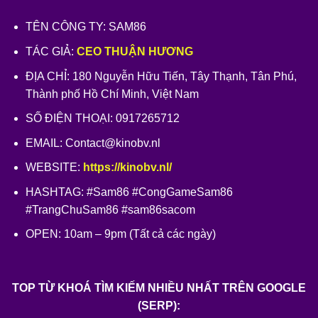
TÊN CÔNG TY: SAM86
TÁC GIẢ:
CEO THUẬN HƯƠNG
ĐỊA CHỈ: 180 Nguyễn Hữu Tiến, Tây Thạnh, Tân Phú,
Thành phố Hồ Chí Minh, Việt Nam
SỐ ĐIỆN THOẠI: 0917265712
EMAIL:
Contact@kinobv.nl
WEBSITE:
https://kinobv.nl/
HASHTAG: #Sam86 #CongGameSam86
#TrangChuSam86 #sam86sacom
OPEN: 10am – 9pm (Tất cả các ngày)
TOP TỪ KHOÁ TÌM KIẾM NHIỀU NHẤT TRÊN GOOGLE
(SERP):