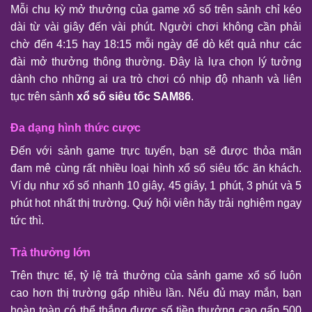
Mỗi chu kỳ mở thưởng của game xổ số trên sảnh chỉ kéo
dài từ vài giây đến vài phút. Người chơi không cần phải
chờ đến 4:15 hay 18:15 mỗi ngày để dò kết quả như các
đài mở thưởng thông thường. Đây là lựa chọn lý tưởng
dành cho những ai ưa trò chơi có nhịp độ nhanh và liên
tục trên sảnh
xổ số siêu tốc SAM86
.
Đa dạng hình thức cược
Đến với sảnh game trực tuyến, bạn sẽ được thỏa mãn
đam mê cùng rất nhiều loại hình xổ số siêu tốc ăn khách.
Ví dụ như xổ số nhanh 10 giây, 45 giây, 1 phút, 3 phút và 5
phút hot nhất thị trường. Quý hội viên hãy trải nghiệm ngay
tức thì.
Trả thưởng lớn
Trên thực tế, tỷ lệ trả thưởng của sảnh game xổ số luôn
cao hơn thị trường gấp nhiều lần. Nếu đủ may mắn, bạn
hoàn toàn có thể thắng được số tiền thưởng cao gấp 500